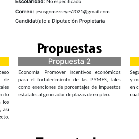
Escolaridad:
No especificado
Correo:
jesusgomezreyes2021@gmail.com
Candidat(a)o a Diputación Propietaria
Propuestas
Propuesta 2
ceso
Economía: Promover incentivos económicos
Segu
o de
para el fortalecimiento de las PYMES, tales
y me
ales
como exenciones de porcentajes de impuestos
en c
en lo
estatales al generador de plazas de empleo.
cual
a los
, así
ecto,