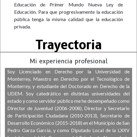
Educación de Primer Mundo Nueva Ley de
Educación. Para que progresivamente la educación
pública tenga la misma calidad que la educación
privada.
Trayectoria
Mi experiencia profesional
Soy Licenciado en Derecho por la Universidad de
Monterrey, Maestro en Derecho por el Tecnológico de
Monterrey, y estudiante del Doctorado en Derecho de la
UDEM. Soy catedrático en distintas universidades del
estado y como servidor público me he desempeñado como
Director de Juventud (2006-2008), Director y Secretario
de Participación Ciudadana (2010-2013), Secretario de
Desarrollo Económico (2015-2018) en el Municipio de San
Pedro Garza García, y como Diputado Local de la LXXV