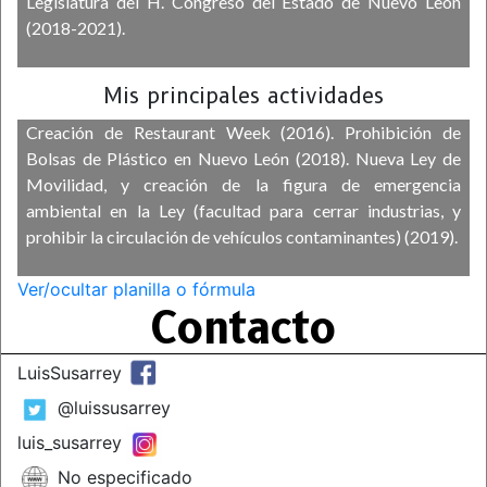
Legislatura del H. Congreso del Estado de Nuevo León
(2018-2021).
Mis principales actividades
Creación de Restaurant Week (2016). Prohibición de
Bolsas de Plástico en Nuevo León (2018). Nueva Ley de
Movilidad, y creación de la figura de emergencia
ambiental en la Ley (facultad para cerrar industrias, y
prohibir la circulación de vehículos contaminantes) (2019).
Ver/ocultar planilla o fórmula
Contacto
LuisSusarrey
@luissusarrey
luis_susarrey
No especificado