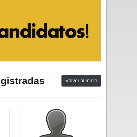
egistradas
Volver al inicio